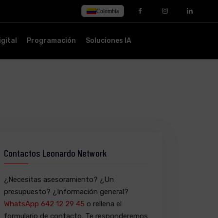
Colombia
gital
Programación
Soluciones IA
Contactos Leonardo Network
¿Necesitas asesoramiento? ¿Un
presupuesto? ¿Información general?
WhatsApp 642 12 29 45
o rellena el
formulario de contacto. Te responderemos