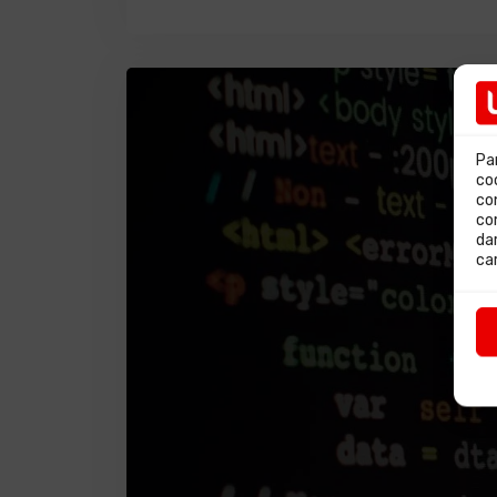
Pa
co
co
co
da
ca