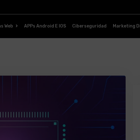
as Web
APPs Android E IOS
Ciberseguridad
Marketing Di