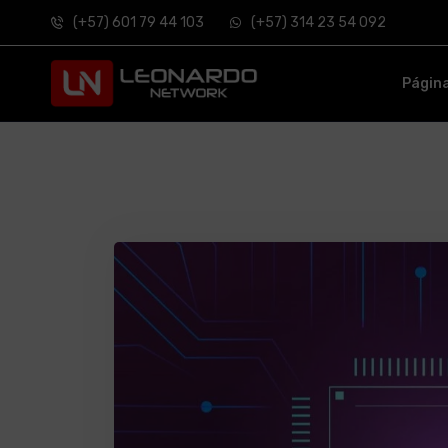
(+57) 601 79 44 103
(+57) 314 23 54 092
Págin